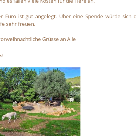
d es fallen viele Kosten für die Tiere an.
r Euro ist gut angelegt. Über eine Spende würde sich d
lfe sehr freuen.
vorweihnachtliche Grüsse an Alle
a