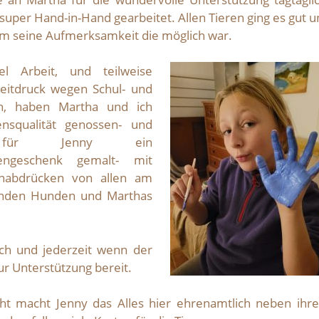
super Hand-in-Hand gearbeitet. Allen Tieren ging es gut 
m seine Aufmerksamkeit die möglich war.
l Arbeit, und teilweise
eitdruck wegen Schul- und
en, haben Martha und ich
nsqualität genossen- und
für Jenny ein
engeschenk gemalt- mit
nabdrücken von allen am
nden Hunden und Marthas
ch und jederzeit wenn der
zur Unterstützung bereit.
eht macht Jenny das Alles hier ehrenamtlich neben ihr