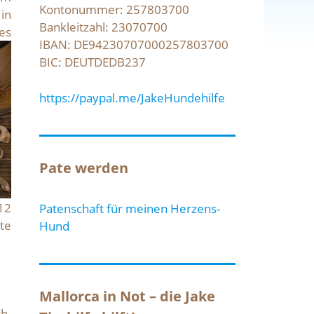
Kontonummer: 257803700
 in
Bankleitzahl: 23070700
es
IBAN: DE94230707000257803700
BIC: DEUTDEDB237
https://paypal.me/JakeHundehilfe
Pate werden
 12
Patenschaft für meinen Herzens-
te
Hund
Mallorca in Not – die Jake
h.