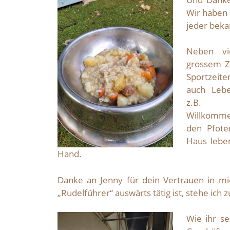
Wir haben 
jeder beka
Neben vie
grossem Z
Sportzeit
auch Lebe
z.B. 
Willkomm
den Pfote
Haus lebe
Hand.
Danke an Jenny für dein Vertrauen in mi
„Rudelführer“ auswärts tätig ist, stehe ich 
Wie ihr s