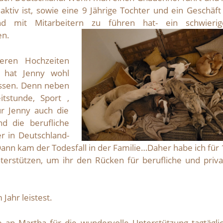
 aktiv ist, sowie eine 9 Jährige Tochter und ein Geschäft
nd mit Mitarbeitern zu führen hat- ein schwierig
en.
eren Hochzeiten
 hat Jenny wohl
ssen. Denn neben
itstunde, Sport ,
ür Jenny auch die
nd die berufliche
r in Deutschland-
Dann kam der Todesfall in der Familie…Daher habe ich für
terstützen, um ihr den Rücken für berufliche und priva
Jahr leistest.
an Martha für die wundervolle Unterstützung tagtäglic