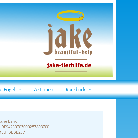
e-Engel
Aktionen
Rückblick
sche Bank
: DE94230707000257803700
 DEUTDEDB237