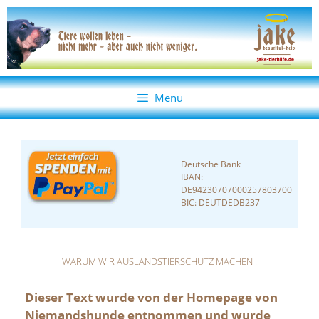
Zum
Zum
Inhalt
Inhalt
springen
springen
Menü
Deutsche Bank
IBAN:
DE94230707000257803700
BIC: DEUTDEDB237
WARUM WIR AUSLANDSTIERSCHUTZ MACHEN !
Dieser Text wurde von der Homepage von
Niemandshunde entnommen und wurde