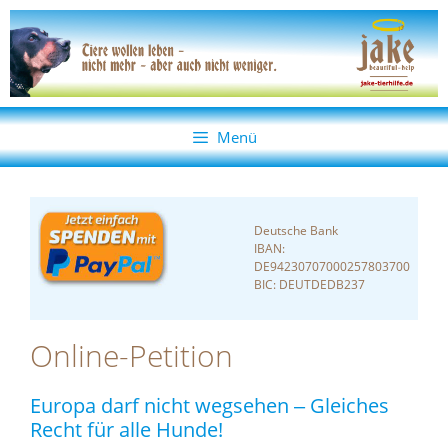
Zum
Zum
Inhalt
Inhalt
springen
springen
Menü
Deutsche Bank
IBAN:
DE94230707000257803700
BIC: DEUTDEDB237
Online-Petition
Europa darf nicht wegsehen ‒ Gleiches
Recht für alle Hunde!