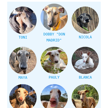
DOBBY "DON
NICOLA
TONI
MADRID"
PAULY
BLANCA
MAYA