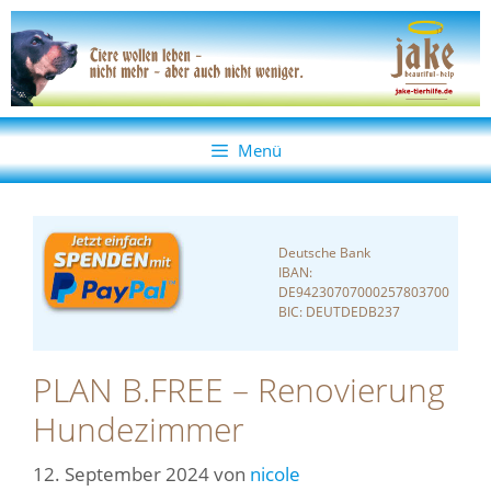
Zum
Zum
Inhalt
Inhalt
springen
springen
Menü
Deutsche Bank
IBAN:
DE94230707000257803700
BIC: DEUTDEDB237
PLAN B.FREE – Renovierung
Hundezimmer
12. September 2024
von
nicole