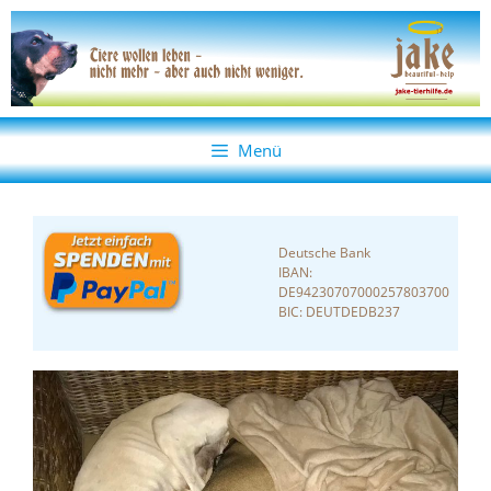
Zum
Zum
Inhalt
Inhalt
springen
springen
Menü
Deutsche Bank
IBAN:
DE94230707000257803700
BIC: DEUTDEDB237