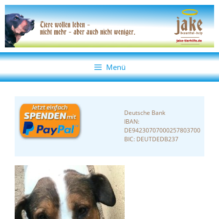
Zum
Zum
Inhalt
Inhalt
springen
springen
Menü
Deutsche Bank
IBAN:
DE94230707000257803700
BIC: DEUTDEDB237