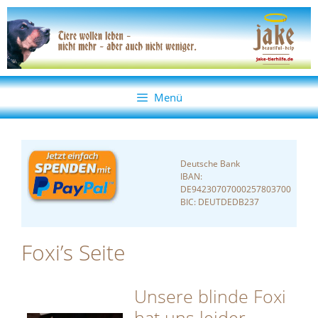
Zum
Zum
Inhalt
Inhalt
springen
springen
Menü
Deutsche Bank
IBAN:
DE94230707000257803700
BIC: DEUTDEDB237
Foxi’s Seite
Unsere blinde Foxi
hat uns leider