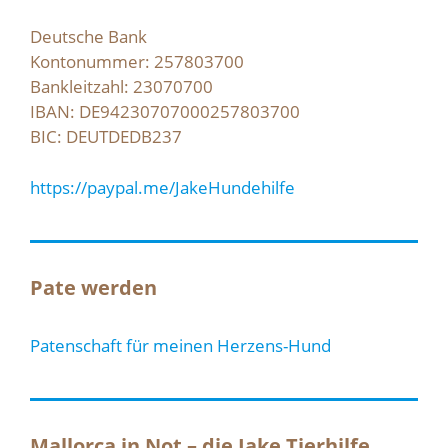
Deutsche Bank
Kontonummer: 257803700
Bankleitzahl: 23070700
IBAN: DE94230707000257803700
BIC: DEUTDEDB237
https://paypal.me/JakeHundehilfe
Pate werden
Patenschaft für meinen Herzens-Hund
Mallorca in Not – die Jake Tierhilfe