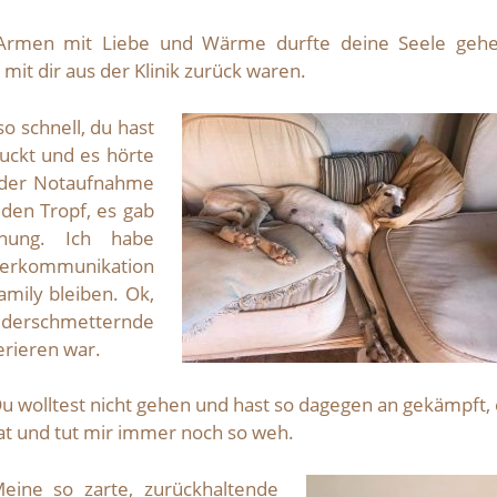
Armen mit Liebe und Wärme durfte deine Seele gehe
mit dir aus der Klinik zurück waren.
 so schnell, du hast
uckt und es hörte
n der Notaufnahme
den Tropf, es gab
nung. Ich habe
ierkommunikation
Family bleiben. Ok,
ederschmetternde
erieren war.
u wolltest nicht gehen und hast so dagegen an gekämpft, 
at und tut mir immer noch so weh.
eine so zarte, zurückhaltende