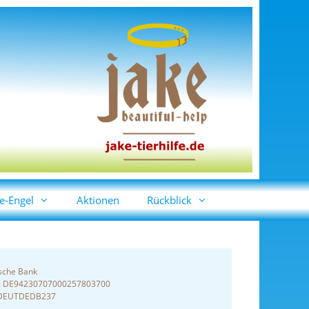
e-Engel
Aktionen
Rückblick
sche Bank
: DE94230707000257803700
 DEUTDEDB237