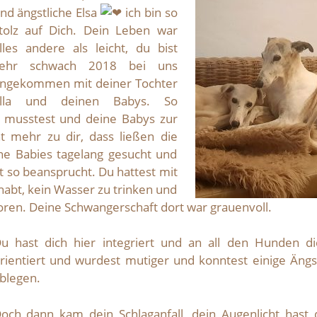
nd ängstliche Elsa
ich bin so
tolz auf Dich. Dein Leben war
lles andere als leicht, du bist
ehr schwach 2018 bei uns
ngekommen mit deiner Tochter
lla und deinen Babys. So
ik musstest und deine Babys zur
 mehr zu dir, dass ließen die
ne Babies tagelang gesucht und
 so beansprucht. Du hattest mit
habt, kein Wasser zu trinken und
ren. Deine Schwangerschaft dort war grauenvoll.
u hast dich hier integriert und an all den Hunden di
rientiert und wurdest mutiger und konntest einige Ängs
blegen.
och dann kam dein Schlaganfall, dein Augenlicht hast 