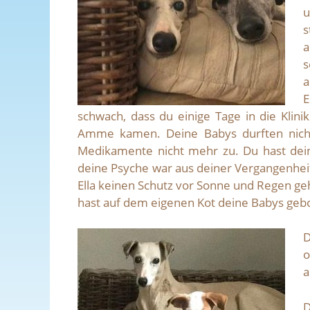
u
s
a
s
a
E
schwach, dass du einige Tage in die Klin
Amme kamen. Deine Babys durften nicht
Medikamente nicht mehr zu. Du hast dei
deine Psyche war aus deiner Vergangenheit
Ella keinen Schutz vor Sonne und Regen ge
hast auf dem eigenen Kot deine Babys gebo
D
o
a
D