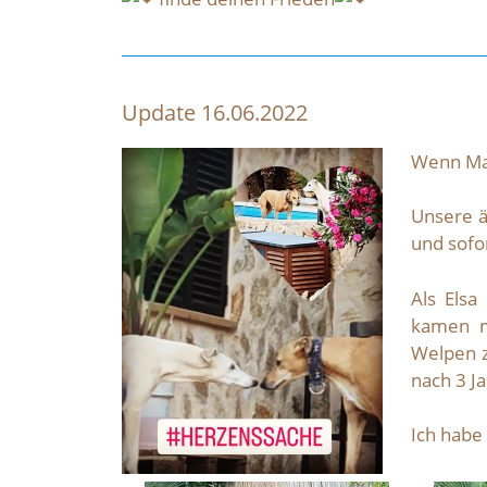
Update 16.06.2022
Wenn Mam
Unsere ä
und sofo
Als Elsa
kamen m
Welpen z
nach 3 J
Ich habe