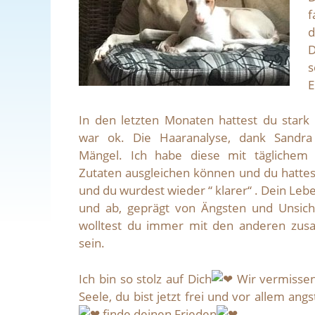
f
d
D
s
E
In den letzten Monaten hattest du stark 
war ok. Die Haaranalyse, dank Sandra 
Mängel. Ich habe diese mit täglichem
Zutaten ausgleichen können und du hatt
und du wurdest wieder “ klarer“ . Dein Leb
und ab, geprägt von Ängsten und Unsic
wolltest du immer mit den anderen zus
sein.
Ich bin so stolz auf Dich
Wir vermisse
Seele, du bist jetzt frei und vor allem angs
finde deinen Frieden