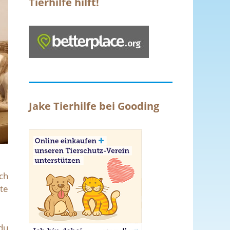
Tierhilfe hilft!
Jake Tierhilfe bei Gooding
ch
te
du