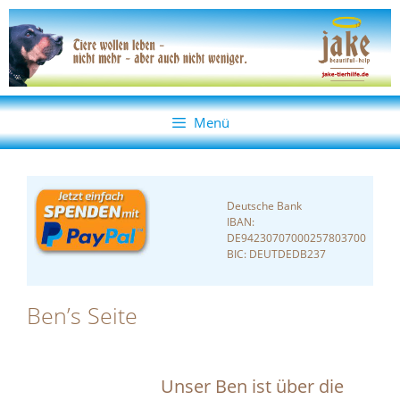
Zum
Zum
Inhalt
Inhalt
springen
springen
Menü
Deutsche Bank
IBAN:
DE94230707000257803700
BIC: DEUTDEDB237
Ben’s Seite
Unser Ben ist über die