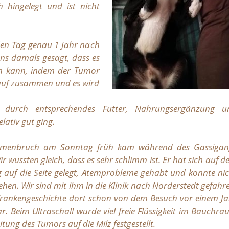
h hingelegt und ist nicht
f den Tag genau 1 Jahr nach
ns damals gesagt, dass es
en kann, indem der Tumor
slauf zusammen und es wird
durch entsprechendes Futter, Nahrungsergänzung u
lativ gut ging.
menbruch am Sonntag früh kam während des Gassigan
Wir wussten gleich, dass es sehr schlimm ist. Er hat sich auf 
 auf die Seite gelegt, Atemprobleme gehabt und konnte ni
hen. Wir sind mit ihm in die Klinik nach Norderstedt gefahr
 Krankengeschichte dort schon von dem Besuch vor einem J
. Beim Ultraschall wurde viel freie Flüssigkeit im Bauchr
tung des Tumors auf die Milz festgestellt.