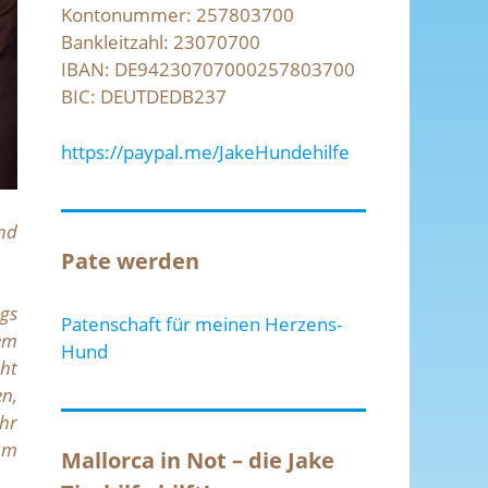
Kontonummer: 257803700
Bankleitzahl: 23070700
IBAN: DE94230707000257803700
BIC: DEUTDEDB237
https://paypal.me/JakeHundehilfe
nd
Pate werden
gs
Patenschaft für meinen Herzens-
dem
Hund
cht
en,
ahr
aum
Mallorca in Not – die Jake