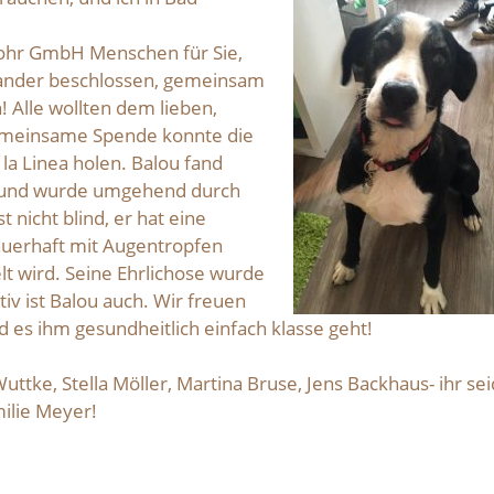
Rohr GmbH Menschen für Sie,
inander beschlossen, gemeinsam
 Alle wollten dem lieben,
 gemeinsame Spende konnte die
la Linea holen. Balou fand
r und wurde umgehend durch
 nicht blind, er hat eine
uerhaft mit Augentropfen
t wird. Seine Ehrlichose wurde
iv ist Balou auch. Wir freuen
und es ihm gesundheitlich einfach klasse geht!
tke, Stella Möller, Martina Bruse, Jens Backhaus- ihr sei
ilie Meyer!