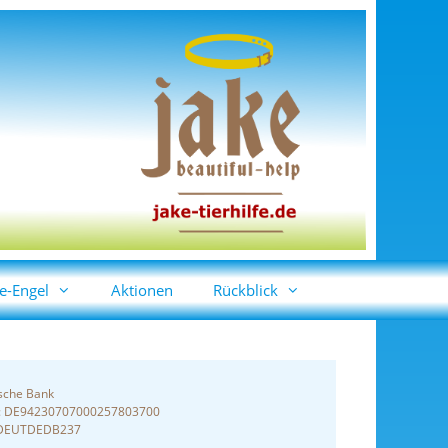
e-Engel
Aktionen
Rückblick
sche Bank
: DE94230707000257803700
 DEUTDEDB237