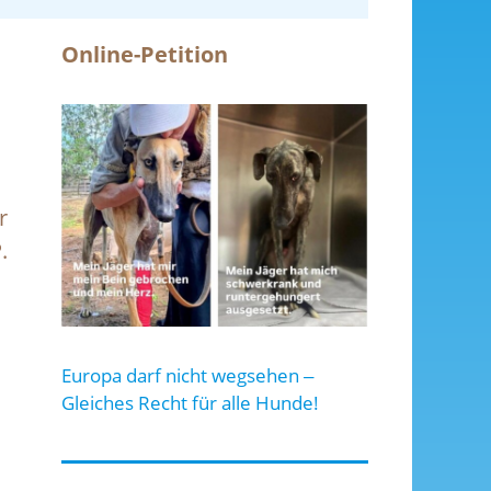
Online-Petition
r
.
Europa darf nicht wegsehen ‒
Gleiches Recht für alle Hunde!