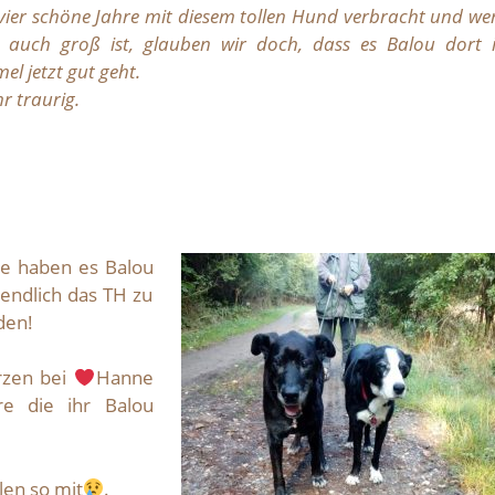
vier schöne Jahre mit diesem tollen Hund verbracht und w
t auch groß ist, glauben wir doch, dass es Balou dort 
l jetzt gut geht.
hr traurig.
e haben es Balou
endlich das TH zu
den!
rzen bei
Hanne
e die ihr Balou
len so mit
.