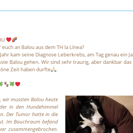
LOU
hr euch an Balou aus dem TH la Línea?
Jahr kam seine Diagnose Leberkrebs, am Tag genau ein Ja
ste Balou gehen. Wir sind sehr traurig, aber dankbar das
höne Zeit haben durfte
.
y, wir mussten Balou heute
ider in den Hundehimmel
en. Der Tumor hatte in die
eut. Im Bauchraum befand
uf war zusammengebrochen.