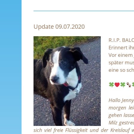
Update 09.07.2020
R.I.P. BA
Erinnert i
Vor einem 
später mus
eine so sc
Hallo Jenn
morgen le
gehen lass
Milz gestr
sich viel freie Flüssigkeit und der Kreisla