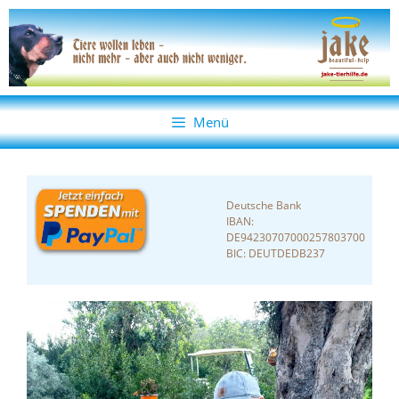
Zum
Zum
Inhalt
Inhalt
springen
springen
Menü
Deutsche Bank
IBAN:
DE94230707000257803700
BIC: DEUTDEDB237