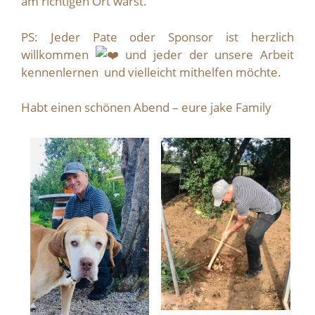
am richtigen Ort warst.
PS: Jeder Pate oder Sponsor ist herzlich
willkommen
und jeder der unsere Arbeit
kennenlernen und vielleicht mithelfen möchte.
Habt einen schönen Abend – eure jake Family